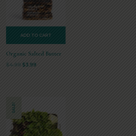
ADD TO CART
Organic Salted Butter
$
4.99
$
3.99
SALE!