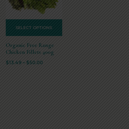
SELECT OPTIONS
Organic Free Range
Chicken Fillets 400g
$
13.49
–
$
50.00