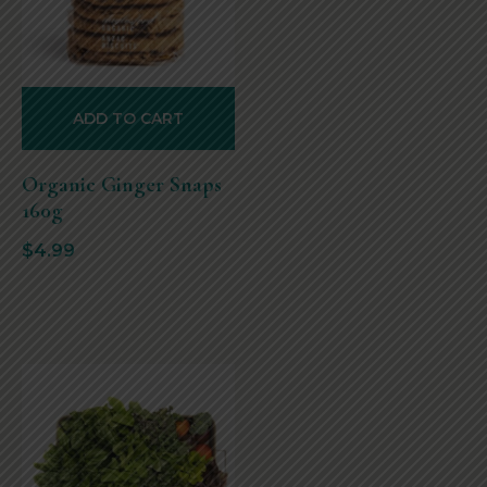
ADD TO CART
Organic Ginger Snaps
160g
$
4.99