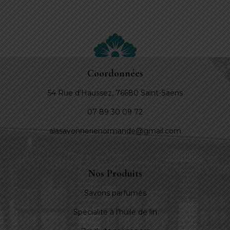
Coordonnées
54 Rue d’Haussez, 76680 Saint-Saëns
07 89 30 09 72
alasavonnerienormande@gmail.com
Nos Produits
Savons parfumés
Spécialité à l’huile de lin