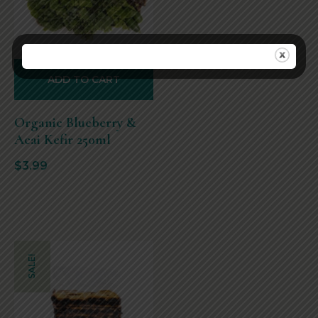
ADD TO CART
Organic Blueberry &
Acai Kefir 250ml
$
3.99
SALE!