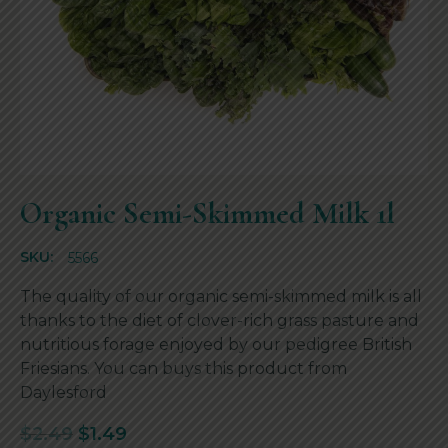
Organic Semi-Skimmed Milk 1l
SKU:
5566
The quality of our organic semi-skimmed milk is all
thanks to the diet of clover-rich grass pasture and
nutritious forage enjoyed by our pedigree British
Friesians. You can buys this product from
Daylesford
$
2.49
$
1.49