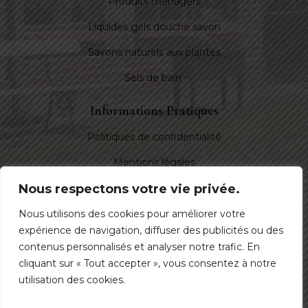
Produits ménagers
Liquides gels douche savon
Savons naturels aux plantes
Sels de bain
Informations Pratiques
Politiques de confidentialité
Mentions légales
Nous respectons votre vie privée.
Nous Suivre
Nous utilisons des cookies pour améliorer votre
expérience de navigation, diffuser des publicités ou des
contenus personnalisés et analyser notre trafic. En
cliquant sur « Tout accepter », vous consentez à notre
utilisation des cookies.