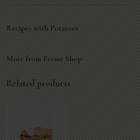
Recipes with Potatoes
More from Ferme Shop
Related products